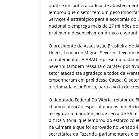
qual se encontra a cadeia de abastecimento
lembrou que o setor tem um peso importan
Serviços é estratégico para a economia do 
nacional e emprega mais de 27 milhões de 
proteger e desenvolver empregos e garantir
O presidente da Associação Brasileira de At
Unecs, Leonardo Miguel Severini, teve motiv
complementar. A ABAD representa justamen
Severini também ressalta o caráter positi
setor atacadista agradeço a todos da Fren
empenharam em prol dessa Causa. O setor e
a retomada econômica, para a volta do cres
O deputado Federal Da Vitória, relator do
chamou atenção especial para os benefícios 
assegurar a manutenção de cerca de 55 mil
diz Da Vitória, que lembrou do esforço cole
na Câmara e que foi aprovado no Senado é 
secretários da Fazenda, parlamentares e e