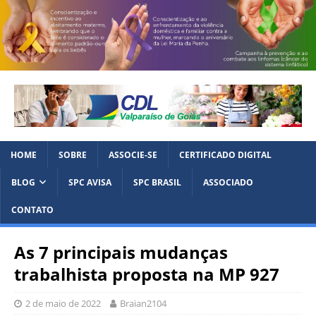
HOME
SOBRE
ASSOCIE-SE
CERTIFICADO DIGITAL
BLOG
SPC AVISA
SPC BRASIL
ASSOCIADO
CONTATO
As 7 principais mudanças
trabalhista proposta na MP 927
2 de maio de 2022
Braian2104