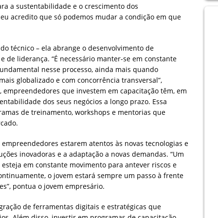
ra a sustentabilidade e o crescimento dos
, eu acredito que só podemos mudar a condição em que
do técnico – ela abrange o desenvolvimento de
 e de liderança. “É necessário manter-se em constante
fundamental nesse processo, ainda mais quando
is globalizado e com concorrência transversal”,
, empreendedores que investem em capacitação têm, em
ntabilidade dos seus negócios a longo prazo. Essa
gramas de treinamento, workshops e mentorias que
cado.
s empreendedores estarem atentos às novas tecnologias e
oluções inovadoras e a adaptação a novas demandas. “Um
 esteja em constante movimento para antever riscos e
continuamente, o jovem estará sempre um passo à frente
des”, pontua o jovem empresário.
gração de ferramentas digitais e estratégicas que
ios. Além disso, investir em programas de capacitação