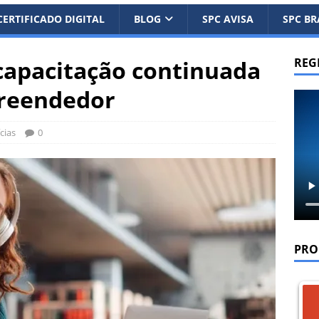
CERTIFICADO DIGITAL
BLOG
SPC AVISA
SPC BR
capacitação continuada
REG
reendedor
cias
0
PRO