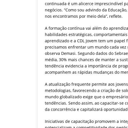
continuada é um alicerce imprescindível pa
negócios. “Como sou advindo da Educação
nos encontramos por meio dela”, reflete.
A formação contínua vai além do aprendiza
habilidades estratégicas, comportamentais
aprendizado e a CDL Jovem tem um papel 
precisamos enfrentar um mundo cada vez ma
observa Demasi. Segundo dados do Sebrae
média, 30% mais chances de manter a suste
tendência evidencia a importância de pro
acompanhem as rápidas mudanças do mer
A atualização frequente permite aos joven
metodologias, favorecendo a criação de s
mundo globalizado exige que o empresário
tendências. Sendo assim, ao capacitar-se 
da concorrência e capitalizará oportunida
Iniciativas de capacitação promovem a inte
potencializam a competitividade dos negóc