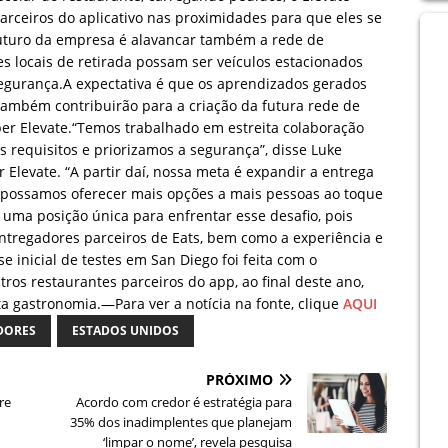
arceiros do aplicativo nas proximidades para que eles se
 futuro da empresa é alavancar também a rede de
s locais de retirada possam ser veículos estacionados
egurança.A expectativa é que os aprendizados gerados
também contribuirão para a criação da futura rede de
er Elevate.“Temos trabalhado em estreita colaboração
 requisitos e priorizamos a segurança”, disse Luke
 Elevate. “A partir daí, nossa meta é expandir a entrega
 possamos oferecer mais opções a mais pessoas ao toque
ma posição única para enfrentar esse desafio, pois
entregadores parceiros de Eats, bem como a experiência e
e inicial de testes em San Diego foi feita com o
ros restaurantes parceiros do app, ao final deste ano,
lta gastronomia.—Para ver a notícia na fonte, clique
A
Q
UI
DORES
ESTADOS UNIDOS
PRÓXIMO
re
Acordo com credor é estratégia para
35% dos inadimplentes que planejam
‘limpar o nome’, revela pesquisa