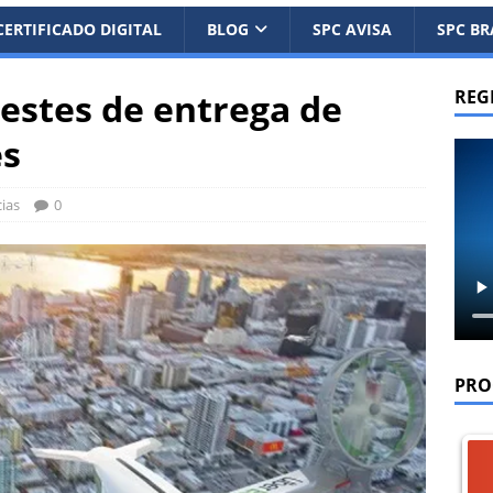
CERTIFICADO DIGITAL
BLOG
SPC AVISA
SPC BR
testes de entrega de
REG
es
ias
0
PRO