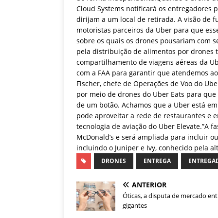
Cloud Systems notificará os entregadores p
dirijam a um local de retirada. A visão de
motoristas parceiros da Uber para que esse
sobre os quais os drones pousariam com s
pela distribuição de alimentos por drones 
compartilhamento de viagens aéreas da Ub
com a FAA para garantir que atendemos aos
Fischer, chefe de Operações de Voo do Uber
por meio de drones do Uber Eats para que
de um botão. Achamos que a Uber está em u
pode aproveitar a rede de restaurantes e 
tecnologia de aviação do Uber Elevate.”A fas
McDonald’s e será ampliada para incluir out
incluindo o Juniper e Ivy, conhecido pela a
DRONES
ENTREGA
ENTREGA
ANTERIOR
Óticas, a disputa de mercado ent
gigantes