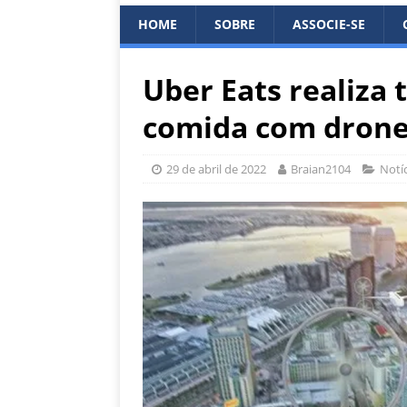
HOME
SOBRE
ASSOCIE-SE
Uber Eats realiza 
comida com dron
29 de abril de 2022
Braian2104
Notíc