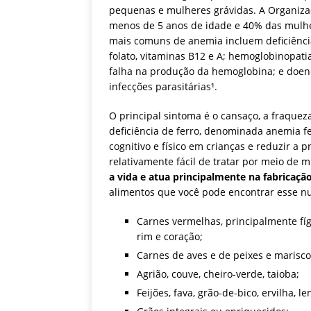
pequenas e mulheres grávidas. A Organiz
menos de 5 anos de idade e 40% das mulhe
mais comuns de anemia incluem deficiências
folato, vitaminas B12 e A; hemoglobinopa
falha na produção da hemoglobina; e doenç
infecções parasitárias¹.
O principal sintoma é o cansaço, a fraqueza,
deficiência de ferro, denominada anemia 
cognitivo e físico em crianças e reduzir 
relativamente fácil de tratar por meio de 
a vida e atua principalmente na fabricaçã
alimentos que você pode encontrar esse nu
Carnes vermelhas, principalmente fí
rim e coração;
Carnes de aves e de peixes e marisco
Agrião, couve, cheiro-verde, taioba;
Feijões, fava, grão-de-bico, ervilha, le