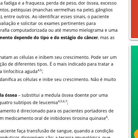
 a fadiga e a fraqueza, perda de peso, dor óssea, excesso
ntos, petéquias (manchas vermelhas na pele), gânglios
 entre outros. Ao identificar esses sinais, o paciente
aliação e solicitar os exames pertinentes para
ografia computadorizada ou até mesmo mielograma e uma
mento depende do tipo e do estágio do câncer
, mas as
atam as células e inibem seu crescimento. Pode ser um
 de diferentes tipos. É o mais indicado para tratar a
4,5
 linfocítica aguda
;
danifica as células e inibe seu crescimento. Não é muito
la óssea
– substitui a medula óssea doente por uma
4,5,6,7
quatro subtipos de leucemia
;
tamento é direcionado para os pacientes portadores de
6
um medicamento oral de inibidores tirosina quinase
.
aciente faça transfusão de sangue, quando a condição
apêuticos disponíveis são: a terapia imunológica, que