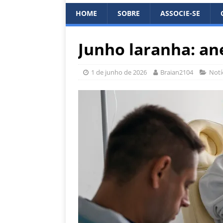
HOME
SOBRE
ASSOCIE-SE
Junho laranha: an
1 de junho de 2026
Braian2104
Notí