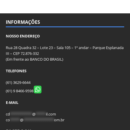
INFORMAÇÕES
NOSSO ENDEREÇO
Rua 28 Quadra 32 – Lote 23 – Sala 105 – 1º andar – Parque Esplanada
III – CEP 72.876-332
(Em frente ao BANCO DO BRASIL)
TELEFONES
(61) 3629-6644
(61) 9 8466-9598
E-MAIL
cd
***********
@
*****
il.com
co
*****
@
***************
om.br