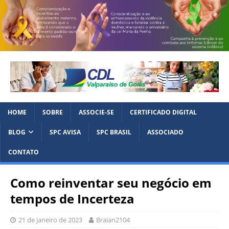
HOME
SOBRE
ASSOCIE-SE
CERTIFICADO DIGITAL
BLOG
SPC AVISA
SPC BRASIL
ASSOCIADO
CONTATO
Como reinventar seu negócio em
tempos de Incerteza
21 de janeiro de 2023
Braian2104