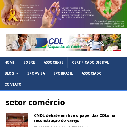
HOME
SOBRE
ASSOCIE-SE
CERTIFICADO DIGITAL
BLOG
SPC AVISA
SPC BRASIL
ASSOCIADO
CONTATO
setor comércio
CNDL debate em live o papel das CDLs na
reconstrução do varejo
2 de maio de 2022
Braian2104