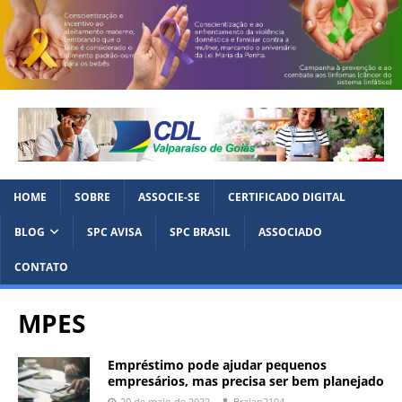
HOME
SOBRE
ASSOCIE-SE
CERTIFICADO DIGITAL
BLOG
SPC AVISA
SPC BRASIL
ASSOCIADO
CONTATO
MPES
Empréstimo pode ajudar pequenos
empresários, mas precisa ser bem planejado
20 de maio de 2022
Braian2104