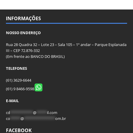
INFORMAÇÕES
NOSSO ENDEREÇO
Rua 28 Quadra 32 – Lote 23 – Sala 105 – 1º andar – Parque Esplanada
III – CEP 72.876-332
(Em frente ao BANCO DO BRASIL)
TELEFONES
(61) 3629-6644
(61) 9 8466-9598
E-MAIL
cd
***********
@
*****
il.com
co
*****
@
***************
om.br
FACEBOOK