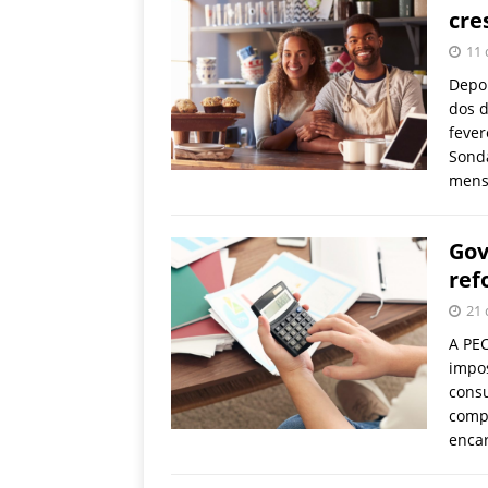
cres
11 
Depoi
dos d
feve
Sond
mens
Gov
ref
21 
A PEC
impos
consu
compl
encar