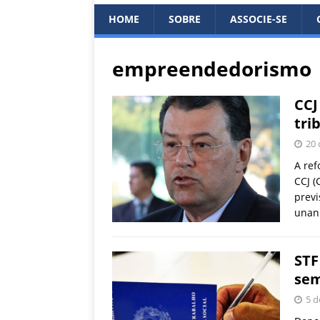
HOME
SOBRE
ASSOCIE-SE
empreendedorismo
CCJ
tri
20 
A ref
CCJ (
previ
unani
STF
sem
5 d