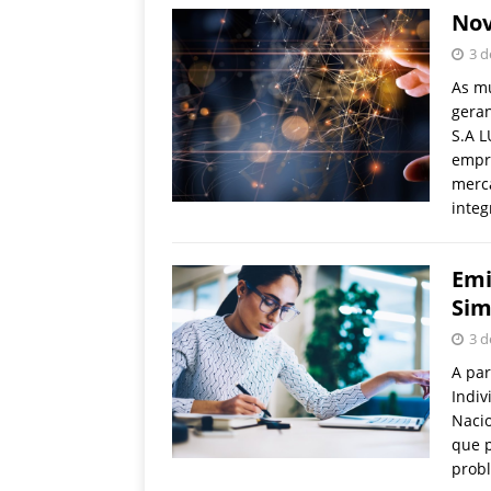
Nov
3 d
As mu
gera
S.A 
empr
merca
inte
Emi
Sim
3 d
A par
Indiv
Naci
que p
prob