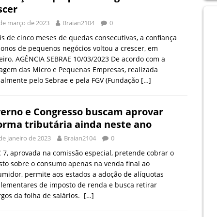
cer​
de março de 2023
Braian2104
0
s de cinco meses de quedas consecutivas, a confiança
onos de pequenos negócios voltou a crescer, em
reiro. AGÊNCIA SEBRAE 10/03/2023 De acordo com a
agem das Micro e Pequenas Empresas, realizada
almente pelo Sebrae e pela FGV (Fundação
[…]
erno e Congresso buscam aprovar
orma tributária ainda neste ano
de janeiro de 2023
Braian2104
0
 7, aprovada na comissão especial, pretende cobrar o
to sobre o consumo apenas na venda final ao
midor, permite aos estados a adoção de alíquotas
ementares de imposto de renda e busca retirar
gos da folha de salários.
[…]