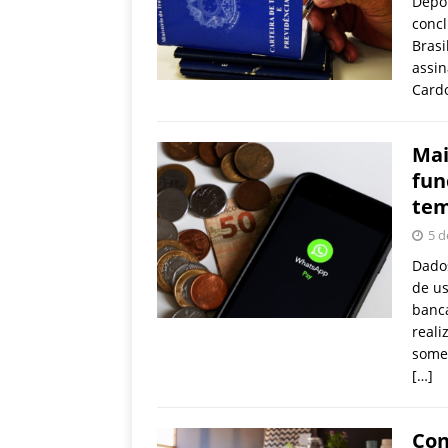
Depoi
concl
Brasi
assi
Card
Mai
fun
tem
5 d
Dados
de us
bancá
reali
somen
[…]
Con