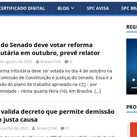
CERTIFICADO DIGITAL
BLOG
SPC AVISA
SPC BR
REG
 do Senado deve votar reforma
butária em outubro, prevê relator
de agosto de 2023
Braian2104
0
orma tributária deve ser votada no dia 4 de outubro na
Comissão de Constituição e Justiça) do Senado. Essa é a
são do plano de trabalho aprovado na CCJ – por
midade – nesta quarta-feira (16), em Brasília.
[…]
PRO
 valida decreto que permite demissão
 justa causa
e junho de 2023
Braian2104
0