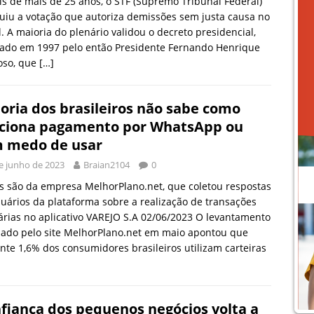
s de mais de 25 anos, o STF (Supremo Tribunal Federal)
uiu a votação que autoriza demissões sem justa causa no
l. A maioria do plenário validou o decreto presidencial,
nado em 1997 pelo então Presidente Fernando Henrique
oso, que
[…]
oria dos brasileiros não sabe como
ciona pagamento por WhatsApp ou
 medo de usar
e junho de 2023
Braian2104
0
 são da empresa MelhorPlano.net, que coletou respostas
uários da plataforma sobre a realização de transações
rias no aplicativo VAREJO S.A 02/06/2023 O levantamento
zado pelo site MelhorPlano.net em maio apontou que
te 1,6% dos consumidores brasileiros utilizam carteiras
fiança dos pequenos negócios volta a