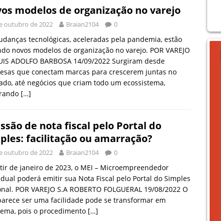
os modelos de organização no varejo
e outubro de 2022
Braian2104
0
danças tecnológicas, aceleradas pela pandemia, estão
ndo novos modelos de organização no varejo. POR VAREJO
LUIS ADOLFO BARBOSA 14/09/2022 Surgiram desde
esas que conectam marcas para crescerem juntas no
do, até negócios que criam todo um ecossistema,
grando
[…]
ssão de nota fiscal pelo Portal do
ples: facilitação ou amarração?
e outubro de 2022
Braian2104
0
tir de janeiro de 2023, o MEI – Microempreendedor
idual poderá emitir sua Nota Fiscal pelo Portal do Simples
onal. POR VAREJO S.A ROBERTO FOLGUERAL 19/08/2022 O
arece ser uma facilidade pode se transformar em
lema, pois o procedimento
[…]