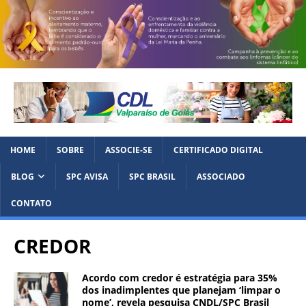
HOME
SOBRE
ASSOCIE-SE
CERTIFICADO DIGITAL
BLOG
SPC AVISA
SPC BRASIL
ASSOCIADO
CONTATO
CREDOR
Acordo com credor é estratégia para 35%
dos inadimplentes que planejam ‘limpar o
nome’, revela pesquisa CNDL/SPC Brasil