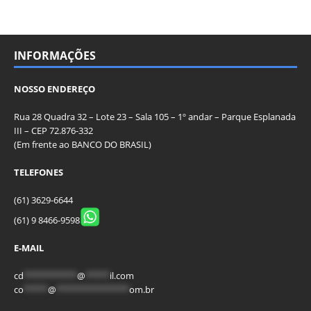
INFORMAÇÕES
NOSSO ENDEREÇO
Rua 28 Quadra 32 – Lote 23 – Sala 105 – 1º andar – Parque Esplanada
III – CEP 72.876-332
(Em frente ao BANCO DO BRASIL)
TELEFONES
(61) 3629-6644
(61) 9 8466-9598
E-MAIL
cd
***********
@
*****
il.com
co
*****
@
***************
om.br