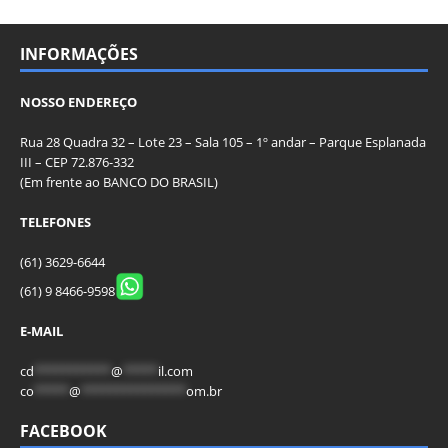
INFORMAÇÕES
NOSSO ENDEREÇO
Rua 28 Quadra 32 – Lote 23 – Sala 105 – 1º andar – Parque Esplanada
III – CEP 72.876-332
(Em frente ao BANCO DO BRASIL)
TELEFONES
(61) 3629-6644
(61) 9 8466-9598
E-MAIL
cd
***********
@
*****
il.com
co
*****
@
***************
om.br
FACEBOOK