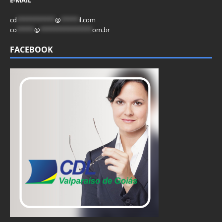
cd
***********
@
*****
il.com
co
*****
@
***************
om.br
FACEBOOK