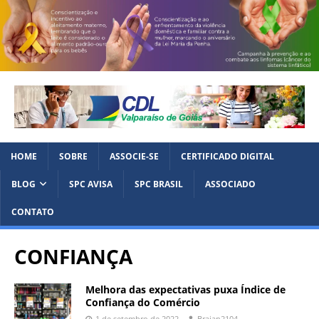
HOME
SOBRE
ASSOCIE-SE
CERTIFICADO DIGITAL
BLOG
SPC AVISA
SPC BRASIL
ASSOCIADO
CONTATO
CONFIANÇA
Melhora das expectativas puxa Índice de
Confiança do Comércio
1 de setembro de 2022
Braian2104