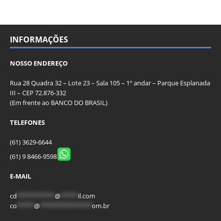
INFORMAÇÕES
NOSSO ENDEREÇO
Rua 28 Quadra 32 – Lote 23 – Sala 105 – 1º andar – Parque Esplanada
III – CEP 72.876-332
(Em frente ao BANCO DO BRASIL)
TELEFONES
(61) 3629-6644
(61) 9 8466-9598
E-MAIL
cd
***********
@
*****
il.com
co
*****
@
***************
om.br