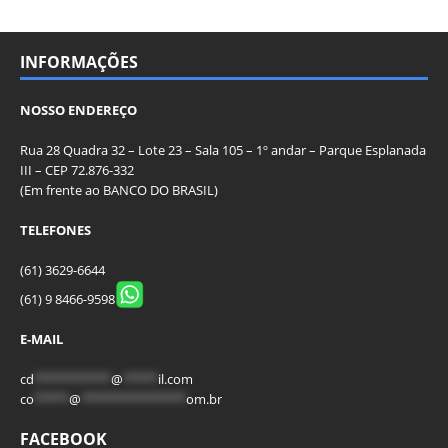
INFORMAÇÕES
NOSSO ENDEREÇO
Rua 28 Quadra 32 – Lote 23 – Sala 105 – 1º andar – Parque Esplanada
III – CEP 72.876-332
(Em frente ao BANCO DO BRASIL)
TELEFONES
(61) 3629-6644
(61) 9 8466-9598
E-MAIL
cd
***********
@
*****
il.com
co
*****
@
***************
om.br
FACEBOOK