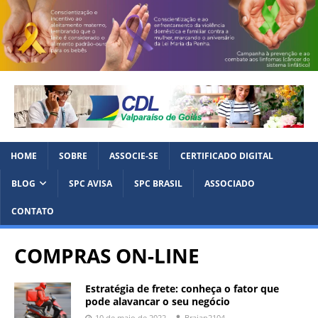
HOME
SOBRE
ASSOCIE-SE
CERTIFICADO DIGITAL
BLOG
SPC AVISA
SPC BRASIL
ASSOCIADO
CONTATO
COMPRAS ON-LINE
Estratégia de frete: conheça o fator que
pode alavancar o seu negócio
10 de maio de 2022
Braian2104